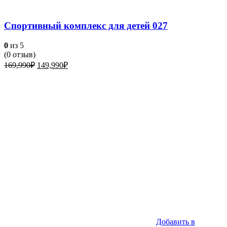
Спортивный комплекс для детей 027
0
из 5
(
0
отзыв)
Первоначальная
Текущая
169,990
₽
149,990
₽
цена
цена:
составляла
149,990₽.
169,990₽.
Добавить в