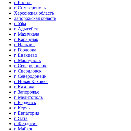
г. Ростов
г. Симферополь
Херсонская область
Запорожская область
г. Уфа
г. Адыгейск
г. Махачкала
г. Карабулак
г. Нальчик
г. Горловка
г. Енакиево
г. Мариуполь
г. Северодонецк
г. Свердловск
г. Северодонецк
г. Новая Каховка
г. Каховка
г. Запорожье
г. Мелитополь
г. Бердянск
г. Керчь
г. Евпатория
г. Ялта
г. Феодосия
г. Майкоп