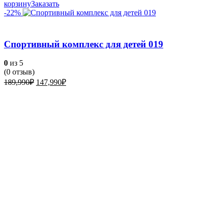
корзину
Заказать
-22%
Спортивный комплекс для детей 019
0
из 5
(
0
отзыв)
Первоначальная
Текущая
189,990
₽
147,990
₽
цена
цена:
составляла
147,990₽.
189,990₽.