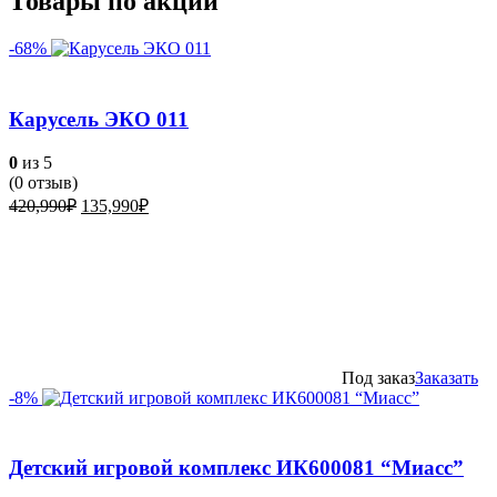
Товары по акции
-68%
Карусель ЭКО 011
0
из 5
(
0
отзыв)
Первоначальная
Текущая
420,990
₽
135,990
₽
цена
цена:
составляла
135,990₽.
420,990₽.
Под заказ
Заказать
-8%
Детский игровой комплекс ИК600081 “Миасс”