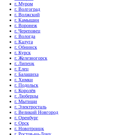
г. Муром
г. Волгоград
г. Волжский
г. Камышин
г. Воронеж
г. Череповец
г. Вологда
г. Калуга
г. Обнинск
г. Курск
г. Железногорск
г. Липецк
г. Елец
г. Балашиха
г. Химки
г. Подольск
г. Королёв
г. Люберцы
г. Мытищи
г. Электросталь
г. Великий Новгород
г. Оренбург
г. Орск
г. Новотроицк
г. Ростов-на-Дону