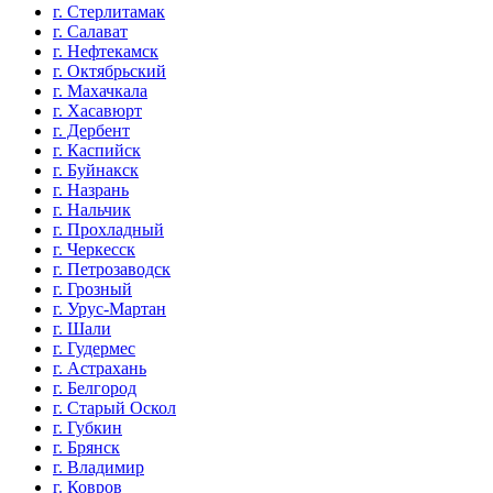
г. Стерлитамак
г. Салават
г. Нефтекамск
г. Октябрьский
г. Махачкала
г. Хасавюрт
г. Дербент
г. Каспийск
г. Буйнакск
г. Назрань
г. Нальчик
г. Прохладный
г. Черкесск
г. Петрозаводск
г. Грозный
г. Урус-Мартан
г. Шали
г. Гудермес
г. Астрахань
г. Белгород
г. Старый Оскол
г. Губкин
г. Брянск
г. Владимир
г. Ковров