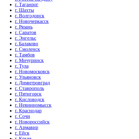
г. Таганрог
г. Шахты
г. Волгодонск
г. Новочеркасск
г. Рязань
г. Саратов
г. Энгельс
г. Балаково
г. Смоленск
г. Тамбов
г. Мичуринск
г. Тула
г. Новомосковск
г. Ульяновск
г. Димитровград
г. Ставрополь
г. Пятигорск
г. Кисловодск
г. Невинномысск
г. Краснодар
г. Сочи
г. Новороссийск
г. Армавир
г. Ейск
г. Крым