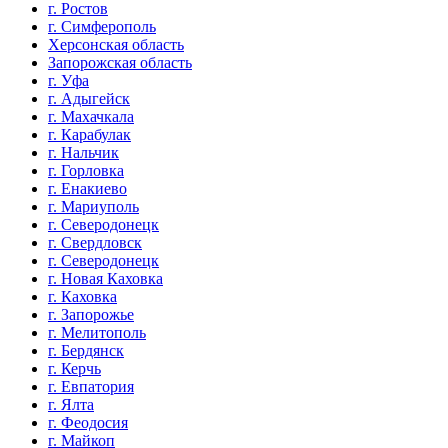
г. Ростов
г. Симферополь
Херсонская область
Запорожская область
г. Уфа
г. Адыгейск
г. Махачкала
г. Карабулак
г. Нальчик
г. Горловка
г. Енакиево
г. Мариуполь
г. Северодонецк
г. Свердловск
г. Северодонецк
г. Новая Каховка
г. Каховка
г. Запорожье
г. Мелитополь
г. Бердянск
г. Керчь
г. Евпатория
г. Ялта
г. Феодосия
г. Майкоп