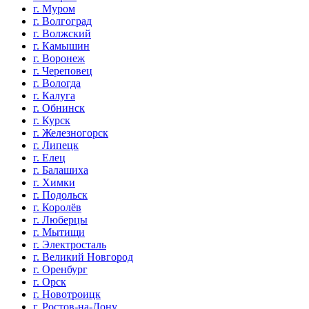
г. Муром
г. Волгоград
г. Волжский
г. Камышин
г. Воронеж
г. Череповец
г. Вологда
г. Калуга
г. Обнинск
г. Курск
г. Железногорск
г. Липецк
г. Елец
г. Балашиха
г. Химки
г. Подольск
г. Королёв
г. Люберцы
г. Мытищи
г. Электросталь
г. Великий Новгород
г. Оренбург
г. Орск
г. Новотроицк
г. Ростов-на-Дону