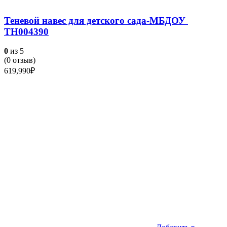
Теневой навес для детского сада-МБДОУ
ТН004390
0
из 5
(
0
отзыв)
619,990
₽