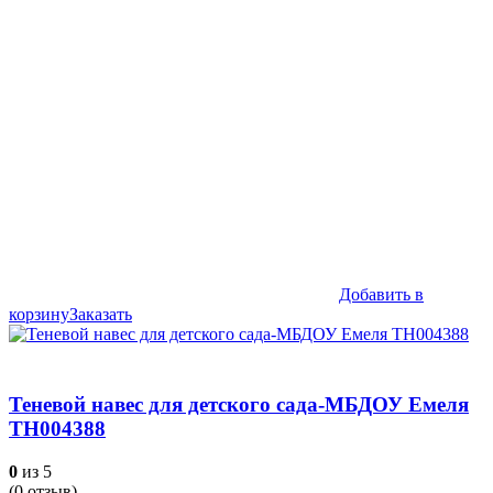
Добавить в
корзину
Заказать
Теневой навес для детского сада-МБДОУ Емеля
ТН004388
0
из 5
(
0
отзыв)