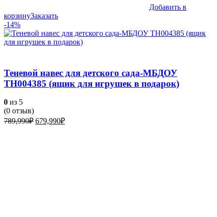
Добавить в
корзину
Заказать
-14%
Теневой навес для детского сада-МБДОУ
ТН004385 (ящик для игрушек в подарок)
0
из 5
(
0
отзыв)
Первоначальная
Текущая
789,990
₽
679,990
₽
цена
цена:
составляла
679,990₽.
789,990₽.