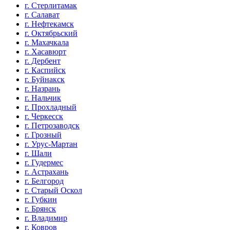
г. Стерлитамак
г. Салават
г. Нефтекамск
г. Октябрьский
г. Махачкала
г. Хасавюрт
г. Дербент
г. Каспийск
г. Буйнакск
г. Назрань
г. Нальчик
г. Прохладный
г. Черкесск
г. Петрозаводск
г. Грозный
г. Урус-Мартан
г. Шали
г. Гудермес
г. Астрахань
г. Белгород
г. Старый Оскол
г. Губкин
г. Брянск
г. Владимир
г. Ковров