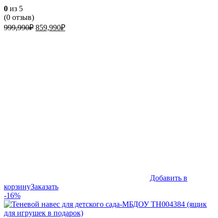
0
из 5
(
0
отзыв)
Первоначальная
Текущая
999,990
₽
859,990
₽
цена
цена:
составляла
859,990₽.
999,990₽.
Добавить в
корзину
Заказать
-16%