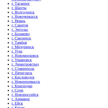
г. Таганрог
г. Шахты
г. Волгодонск
г. Новочеркасск
г. Рязань
г. Саратов
г. Энгельс
г. Балаково
г. Смоленск
г. Тамбов
г. Мичуринск
г. Тула
г. Новомосковск
г. Ульяновск
г. Димитровград
г. Ставрополь
г. Пятигорск
г. Кисловодск
г. Невинномысск
г. Краснодар
г. Сочи
г. Новороссийск
г. Армавир
г. Ейск
г. Крым