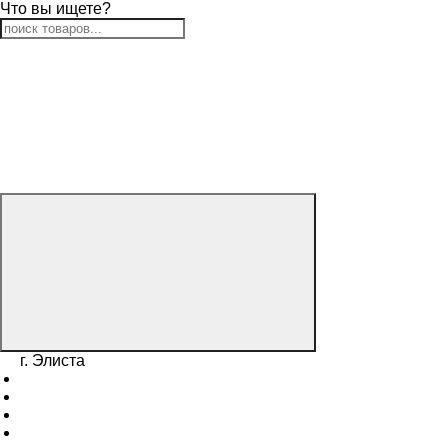
Что вы ищете?
г. Элиста
г. Таганрог
г. Луганск
г. Донецк
г. Ростов