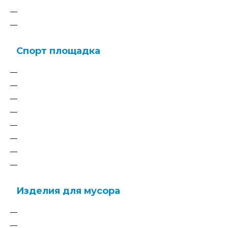
Готовые решения детских площадок
Теневые навесы для детского сада - МБДОУ
Спорт площадка
Спортивные и гимнастические комплексы
Спортивные элементы, лазы и мостики.
Оборудование для Воркаута
Уличные тренажеры
Мини рампы для скейт парка
Площадки для паркура
Полоса препятствий
Готовые проекты
Изделия для мусора
Бункера для мусора 7м3-8м3
Контейнеры для мусора