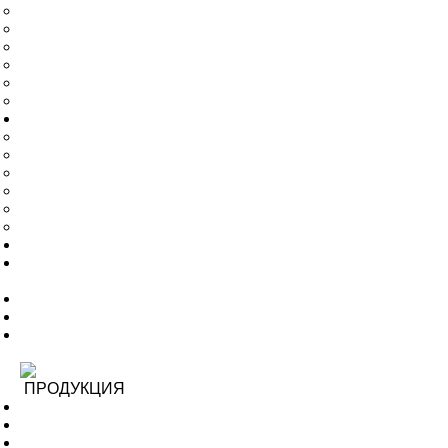
Гарантия и возврат
Бесплатная смета и дизайн проект
Галерея
Архитекторам и проектировщикам
Новости
Статьи
Услуги
Доставка
Монтаж
Лазерная резка
Гибка металла
Лазерная сварка
Проектирование изделий для лазерной обработки
Оплата
Контакты
Обратный звонок
0
ПРОДУКЦИЯ
Весь каталог
Товары в наличии
Детская площадка