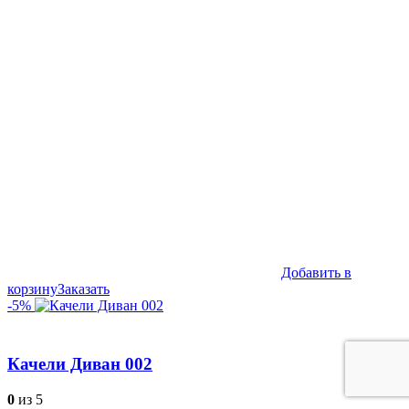
цена
цена:
составляла
54,990₽.
59,990₽.
Добавить в
корзину
Заказать
-5%
Качели Диван 002
0
из 5