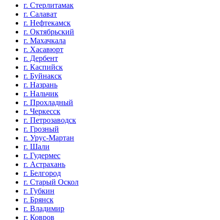
г. Стерлитамак
г. Салават
г. Нефтекамск
г. Октябрьский
г. Махачкала
г. Хасавюрт
г. Дербент
г. Каспийск
г. Буйнакск
г. Назрань
г. Нальчик
г. Прохладный
г. Черкесск
г. Петрозаводск
г. Грозный
г. Урус-Мартан
г. Шали
г. Гудермес
г. Астрахань
г. Белгород
г. Старый Оскол
г. Губкин
г. Брянск
г. Владимир
г. Ковров