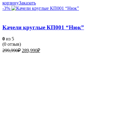
корзину
Заказать
-3%
Качели круглые КП001 “Нюк”
0
из 5
(
0
отзыв)
Первоначальная
Текущая
299,990
₽
289,990
₽
цена
цена:
составляла
289,990₽.
299,990₽.