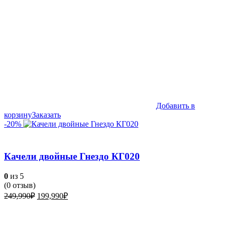
Добавить в
корзину
Заказать
-20%
Качели двойные Гнездо КГ020
0
из 5
(
0
отзыв)
Первоначальная
Текущая
249,990
₽
199,990
₽
цена
цена:
составляла
199,990₽.
249,990₽.