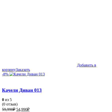
Добавить в
корзину
Заказать
-8%
Качели Диван 013
0
из 5
(
0
отзыв)
Первоначальная
Текущая
59,990
₽
54,990
₽