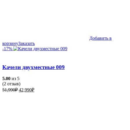
Добавить в
корзину
Заказать
-17%
Качели двухместные 009
5.00
из 5
(
2
отзыв)
Первоначальная
Текущая
51,990
₽
42,990
₽
цена
цена:
составляла
42,990₽.
51,990₽.