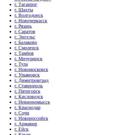
г. Таганрог
г. Шахты
г. Волгодонск
г. Новочеркасск
г. Рязань
г. Саратов
г. Энгельс
г. Балаково
г. Смоленск
г. Тамбов
г. Мичуринск
г. Тула
г. Новомосковск
г. Ульяновск
г. Димитровград
г. Ставрополь
г. Пятигорск
г. Кисловодск
г. Невинномысск
г. Краснодар
г. Сочи
г. Новороссийск
г. Армавир
г. Ейск
г. Крым