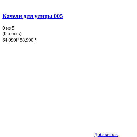
Качели для улицы 005
0
из 5
(
0
отзыв)
Первоначальная
Текущая
64,990
₽
58,990
₽
цена
цена:
составляла
58,990₽.
64,990₽.
Добавить в