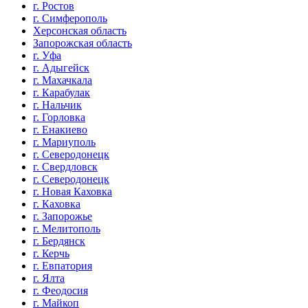
г. Ростов
г. Симферополь
Херсонская область
Запорожская область
г. Уфа
г. Адыгейск
г. Махачкала
г. Карабулак
г. Нальчик
г. Горловка
г. Енакиево
г. Мариуполь
г. Северодонецк
г. Свердловск
г. Северодонецк
г. Новая Каховка
г. Каховка
г. Запорожье
г. Мелитополь
г. Бердянск
г. Керчь
г. Евпатория
г. Ялта
г. Феодосия
г. Майкоп