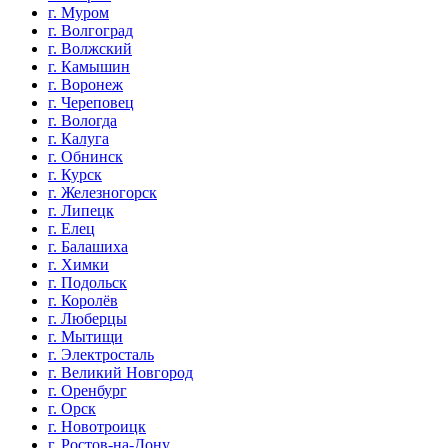
г. Муром
г. Волгоград
г. Волжский
г. Камышин
г. Воронеж
г. Череповец
г. Вологда
г. Калуга
г. Обнинск
г. Курск
г. Железногорск
г. Липецк
г. Елец
г. Балашиха
г. Химки
г. Подольск
г. Королёв
г. Люберцы
г. Мытищи
г. Электросталь
г. Великий Новгород
г. Оренбург
г. Орск
г. Новотроицк
г. Ростов-на-Дону