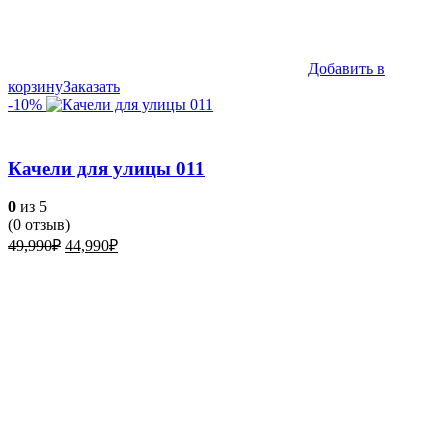
Добавить в
корзину
Заказать
-10%
Качели для улицы 011
0
из 5
(
0
отзыв)
Первоначальная
Текущая
49,990
₽
44,990
₽
цена
цена:
составляла
44,990₽.
49,990₽.