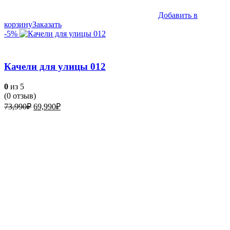
Добавить в
корзину
Заказать
-5%
Качели для улицы 012
0
из 5
(
0
отзыв)
Первоначальная
Текущая
73,990
₽
69,990
₽
цена
цена:
составляла
69,990₽.
73,990₽.