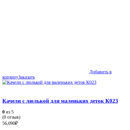
Добавить в
корзину
Заказать
Качели с люлькой для маленьких деток К023
0
из 5
(
0
отзыв)
56,090
₽