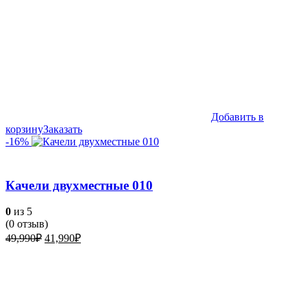
Добавить в
корзину
Заказать
-16%
Качели двухместные 010
0
из 5
(
0
отзыв)
Первоначальная
Текущая
49,990
₽
41,990
₽
цена
цена:
составляла
41,990₽.
49,990₽.