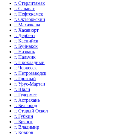
г. Стерлитамак
г. Салават
г. Нефтекамск
г. Октябрьский
г. Махачкала
г. Хасавюрт
г. Дербент
г. Каспийск
г. Буйнакск
г. Назрань
г. Нальчик
г. Прохладный
г. Черкесск
г. Петрозаводск
г. Грозный
г. Урус-Мартан
г. Шали
г. Гудермес
г. Астрахань
г. Белгород
г. Старый Оскол
г. Губкин
г. Брянск
г. Владимир
г. Ковров