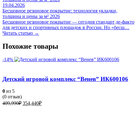
19.04.2026
Бесшовное резиновое покрытие: технология укладки,
толщина и цены за м² 2026
Бесшовное резиновое покрытие — сегодня стандарт де-факто
для детских и спортивных площадок в России. Но «бесш…
Читать статью →
Похожие товары
-14%
Детский игровой комплекс “Венев” ИК600106
0
из 5
(
0
отзыв)
Первоначальная
Текущая
409,990
₽
354,440
₽
цена
цена:
составляла
354,440₽.
409,990₽.