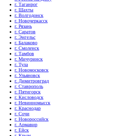
г. Таганрог
г. Шахты
г. Волгодонск
г. Новочеркасск
г. Рязань
г. Саратов
г. Энгельс
г. Балаково
г. Смоленск
г. Тамбов
г. Мичуринск
г. Тула
г. Новомосковск
г. Ульяновск
г. Димитровград
г. Ставрополь
г. Пятигорск
г. Кисловодск
г. Невинномысск
г. Краснодар
г. Сочи
г. Новороссийск
г. Армавир
г. Ейск
г. Крым