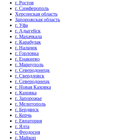
г. Ростов
г. Симферополь
Херсонская область
Запорожская область
г. Уфа
г. Адыгейск
г. Махачкала
г. Карабулак
г. Нальчик
г. Горловка
г. Енакиево
г. Мариуполь
г. Северодонецк
г. Свердловск
г. Северодонецк
г. Новая Каховка
г. Каховка
г. Запорожье
г. Мелитополь
г. Бердянск
г. Керчь
г. Евпатория
г. Ялта
г. Феодосия
г. Майкоп