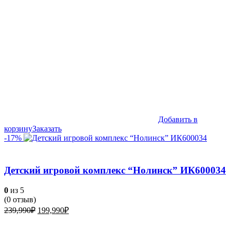
Добавить в
корзину
Заказать
-17%
Детский игровой комплекс “Нолинск” ИК600034
0
из 5
(
0
отзыв)
Первоначальная
Текущая
239,990
₽
199,990
₽
цена
цена:
составляла
199,990₽.