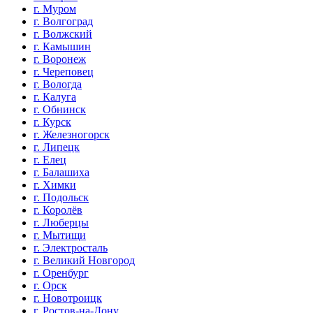
г. Муром
г. Волгоград
г. Волжский
г. Камышин
г. Воронеж
г. Череповец
г. Вологда
г. Калуга
г. Обнинск
г. Курск
г. Железногорск
г. Липецк
г. Елец
г. Балашиха
г. Химки
г. Подольск
г. Королёв
г. Люберцы
г. Мытищи
г. Электросталь
г. Великий Новгород
г. Оренбург
г. Орск
г. Новотроицк
г. Ростов-на-Дону