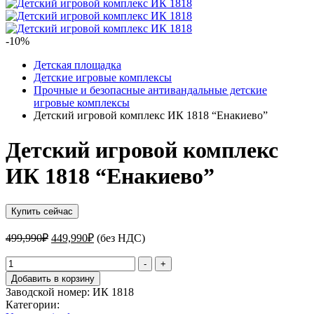
-10%
Детская площадка
Детские игровые комплексы
Прочные и безопасные антивандальные детские
игровые комплексы
Детский игровой комплекс ИК 1818 “Енакиево”
Детский игровой комплекс
ИК 1818 “Енакиево”
Купить сейчас
Первоначальная
Текущая
499,990
₽
449,990
₽
(без НДС)
цена
цена:
составляла
Количество
449,990₽.
-
+
товара
499,990₽.
Добавить в корзину
Детский
Заводской номер:
ИК 1818
игровой
Категории:
комплекс