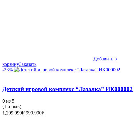
Добавить в
корзину
Заказать
-23%
Детский игровой комплекс “Лазалка” ИК000002
0
из 5
(
1
отзыв)
Первоначальная
Текущая
1,299,990
₽
999,990
₽
цена
цена:
составляла
999,990₽.
1,299,990₽.