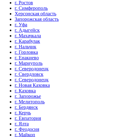
г. Ростов
г. Симферополь
Херсонская область
Запорожская область
г. Уфа
г. Адыгейск
г. Махачкала
г. Карабулак
г. Нальчик
г. Горловка
г. Енакиево
г. Мариуполь
г. Северодонецк
г. Свердловск
г. Северодонецк
г. Новая Каховка
г. Каховка
г. Запорожье
г. Мелитополь
г. Бердянск
г. Керчь
г. Евпатория
г. Ялта
г. Феодосия
г. Майкоп