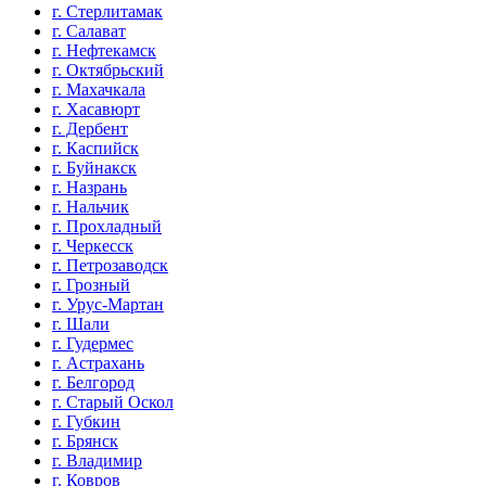
г. Стерлитамак
г. Салават
г. Нефтекамск
г. Октябрьский
г. Махачкала
г. Хасавюрт
г. Дербент
г. Каспийск
г. Буйнакск
г. Назрань
г. Нальчик
г. Прохладный
г. Черкесск
г. Петрозаводск
г. Грозный
г. Урус-Мартан
г. Шали
г. Гудермес
г. Астрахань
г. Белгород
г. Старый Оскол
г. Губкин
г. Брянск
г. Владимир
г. Ковров