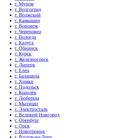
г. Муром
г. Волгоград
г. Волжский
г. Камышин
г. Воронеж
г. Череповец
г. Вологда
г. Калуга
г. Обнинск
г. Курск
г. Железногорск
г. Липецк
г. Елец
г. Балашиха
г. Химки
г. Подольск
г. Королёв
г. Люберцы
г. Мытищи
г. Электросталь
г. Великий Новгород
г. Оренбург
г. Орск
г. Новотроицк
г. Ростов-на-Дону