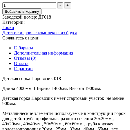
составляла
Количество
249,990₽.
-
+
товара
289,990₽.
Добавить в корзину
Детская
Заводской номер:
ДГ018
горка
Категории:
Паровозик
Горки
018
Детские игровые комплексы из бруса
Свяжитесь с нами:
Габариты
Дополнительная информация
Отзывы (0)
Оплата
Гарантии
Детская горка Паровозик 018
Длина 4000мм. Ширина 1400мм. Высота 1900мм.
Детская горка Паровозик имеет стартовый участок не менее
900мм.
Металлические элементы используемые в конструкции горок
для детей: труба профильная разного сечения 20х20мм.,
40х20мм., 40х40мм., 50х50мм., 60х60мм., труба круглая
водогазопроводная 20мм., 25мм., 32мм., 40мм., 65мм., все