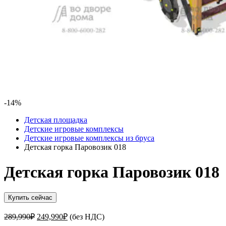
-14%
Детская площадка
Детские игровые комплексы
Детские игровые комплексы из бруса
Детская горка Паровозик 018
Детская горка Паровозик 018
Купить сейчас
Первоначальная
Текущая
289,990
₽
249,990
₽
(без НДС)
цена
цена: