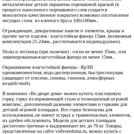
металлические детали окрашены порошковой краской (в
процессе нанесенного порошкового слоя создается
монолитное качественное покрытие) возможно изготовление
несущих стоек из клееного бруса 100х100мм..
Ограждающие, декоративные панели и элементы, крыша и
прочие части изделия : влагостойкая фанера 15мм. (возможная
комплектация 21-24мм., рассчитывается индивидуально).
Полы и лестница (при наличии) : сосна не менее 35мм., или
ламинированная-влагостойкая фанера не менее 15мм..
Окрашивание влагостойкой фанеры : ЯрЛИ
однокомпонентная, водо-дисперсионная, быстросохнущая.
(защищает от плесени, синевы, гниения, атмосферных
воздействий).
В компании «Во дворе дома» можно купить пластиковую
горку, горку из нержавеющей стали и полноценный игровой
комплекс, дополненный разными элементами и горками для
детской игровой площадки. Все горки безопасны для
использования, не имеют острых и травмоопасных элементов,
их удобно обслуживать. Модели для детских площадок
достаточно прочные и выдерживают вес до 70 кг. Товары,
представленные на сайте vodvoredoma.ru, можно купить с