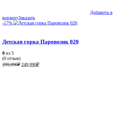
Добавить в
корзину
Заказать
-17%
Детская горка Паровозик 020
0
из 5
(
0
отзыв)
Первоначальная
Текущая
299,990
₽
249,990
₽
цена
цена:
составляла
249,990₽.
299,990₽.