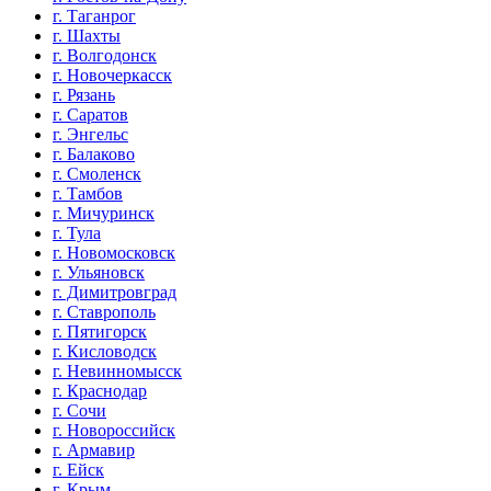
г. Таганрог
г. Шахты
г. Волгодонск
г. Новочеркасск
г. Рязань
г. Саратов
г. Энгельс
г. Балаково
г. Смоленск
г. Тамбов
г. Мичуринск
г. Тула
г. Новомосковск
г. Ульяновск
г. Димитровград
г. Ставрополь
г. Пятигорск
г. Кисловодск
г. Невинномысск
г. Краснодар
г. Сочи
г. Новороссийск
г. Армавир
г. Ейск
г. Крым