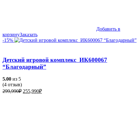
Добавить в
корзину
Заказать
-15%
Детский игровой комплекс ИК600067
“Благодарный”
5.00
из 5
(
4
отзыв)
Первоначальная
Текущая
299,990
₽
255,990
₽
цена
цена:
составляла
255,990₽.
299,990₽.