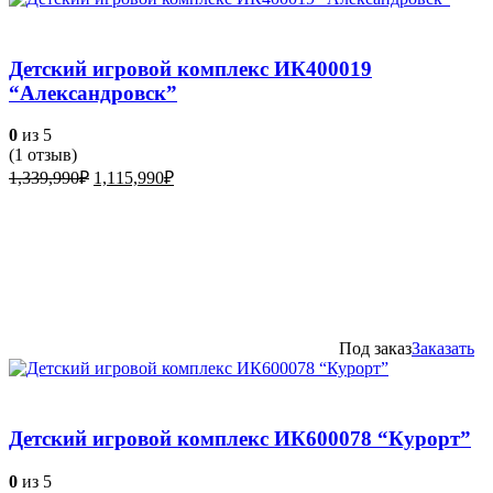
Детский игровой комплекс ИК400019
“Александровск”
0
из 5
(
1
отзыв)
Первоначальная
Текущая
1,339,990
₽
1,115,990
₽
цена
цена:
составляла
1,115,990₽.
1,339,990₽.
Под заказ
Заказать
Детский игровой комплекс ИК600078 “Курорт”
0
из 5