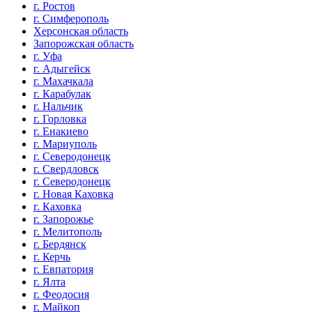
г. Ростов
г. Симферополь
Херсонская область
Запорожская область
г. Уфа
г. Адыгейск
г. Махачкала
г. Карабулак
г. Нальчик
г. Горловка
г. Енакиево
г. Мариуполь
г. Северодонецк
г. Свердловск
г. Северодонецк
г. Новая Каховка
г. Каховка
г. Запорожье
г. Мелитополь
г. Бердянск
г. Керчь
г. Евпатория
г. Ялта
г. Феодосия
г. Майкоп