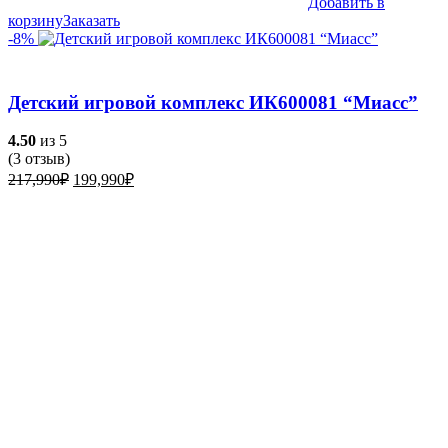
Добавить в
корзину
Заказать
-8%
Детский игровой комплекс ИК600081 “Миасс”
4.50
из 5
(
3
отзыв)
Первоначальная
Текущая
217,990
₽
199,990
₽
цена
цена:
составляла
199,990₽.
217,990₽.