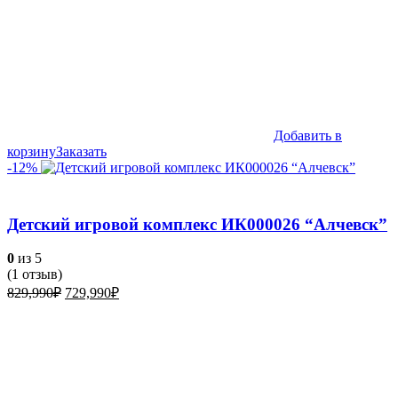
Добавить в
корзину
Заказать
-12%
Детский игровой комплекс ИК000026 “Алчевск”
0
из 5
(
1
отзыв)
Первоначальная
Текущая
829,990
₽
729,990
₽
цена
цена:
составляла
729,990₽.
829,990₽.