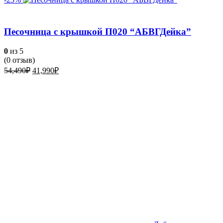
Песочница с крышкой П020 “АБВГДейка”
0
из 5
(
0
отзыв)
Первоначальная
Текущая
54,490
₽
41,990
₽
цена
цена:
составляла
41,990₽.
54,490₽.