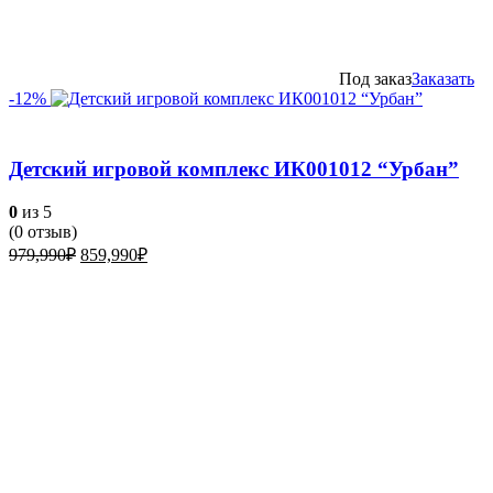
Под заказ
Заказать
-12%
Детский игровой комплекс ИК001012 “Урбан”
0
из 5
(
0
отзыв)
Первоначальная
Текущая
979,990
₽
859,990
₽
цена
цена:
составляла
859,990₽.
979,990₽.