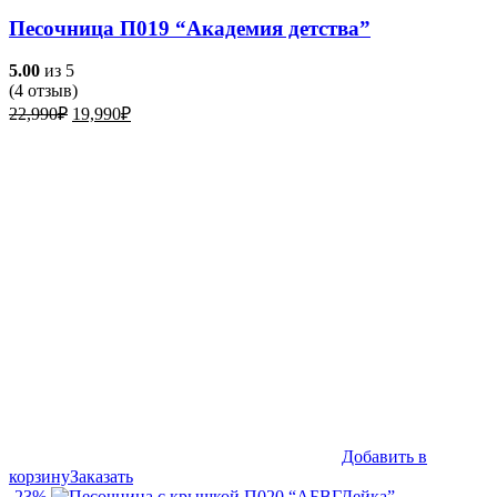
Песочница П019 “Академия детства”
5.00
из 5
(
4
отзыв)
Первоначальная
Текущая
22,990
₽
19,990
₽
цена
цена:
составляла
19,990₽.
22,990₽.
Добавить в
корзину
Заказать
-23%