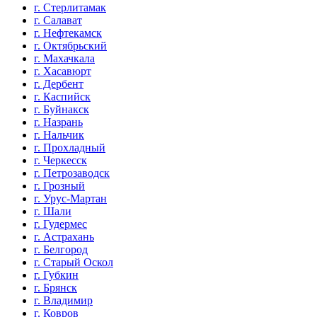
г. Стерлитамак
г. Салават
г. Нефтекамск
г. Октябрьский
г. Махачкала
г. Хасавюрт
г. Дербент
г. Каспийск
г. Буйнакск
г. Назрань
г. Нальчик
г. Прохладный
г. Черкесск
г. Петрозаводск
г. Грозный
г. Урус-Мартан
г. Шали
г. Гудермес
г. Астрахань
г. Белгород
г. Старый Оскол
г. Губкин
г. Брянск
г. Владимир
г. Ковров