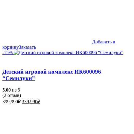
Добавить в
корзину
Заказать
-15%
Детский игровой комплекс ИК600096
“Семилуки”
5.00
из 5
(
2
отзыв)
Первоначальная
Текущая
399,990
₽
339,990
₽
цена
цена:
составляла
339,990₽.
399,990₽.