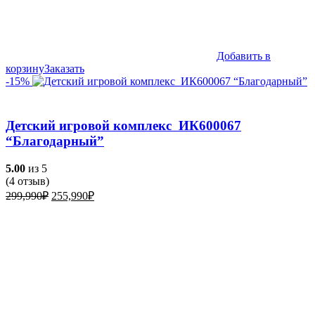
Добавить в
корзину
Заказать
-15%
Детский игровой комплекс ИК600067
“Благодарный”
5.00
из 5
(
4
отзыв)
Первоначальная
Текущая
299,990
₽
255,990
₽
цена
цена:
составляла
255,990₽.
299,990₽.