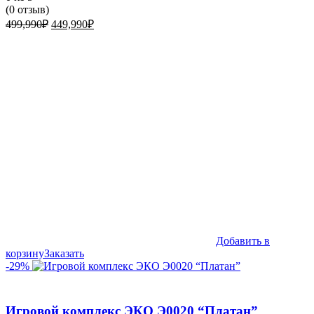
(
0
отзыв)
Первоначальная
Текущая
499,990
₽
449,990
₽
цена
цена:
составляла
449,990₽.
499,990₽.
Добавить в
корзину
Заказать
-29%
Игровой комплекс ЭКО Э0020 “Платан”