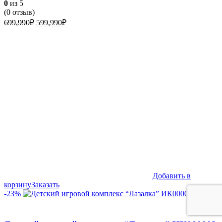
0
из 5
(
0
отзыв)
Первоначальная
Текущая
699,990
₽
599,990
₽
цена
цена:
составляла
599,990₽.
699,990₽.
Добавить в
корзину
Заказать
-23%