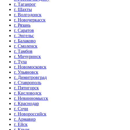
г. Таганрог
г. Шахты
г. Волгодонск
г. Новочеркасск
г. Рязань
г. Саратов
г. Энгельс
г. Балаково
г. Смоленск
г. Тамбов
г. Мичуринск
г. Тула
г. Новомосковск
г. Ульяновск
г. Димитровград
г. Ставрополь
г. Пятигорск
г. Кисловодск
г. Невинномысск
г. Краснодар
г. Сочи
г. Новороссийск
г. Армавир
г. Ейск
г. Крым