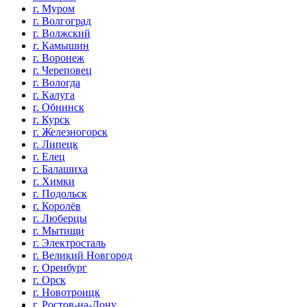
г. Муром
г. Волгоград
г. Волжский
г. Камышин
г. Воронеж
г. Череповец
г. Вологда
г. Калуга
г. Обнинск
г. Курск
г. Железногорск
г. Липецк
г. Елец
г. Балашиха
г. Химки
г. Подольск
г. Королёв
г. Люберцы
г. Мытищи
г. Электросталь
г. Великий Новгород
г. Оренбург
г. Орск
г. Новотроицк
г. Ростов-на-Дону